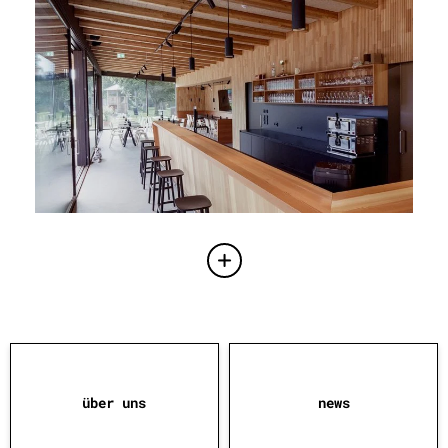
nicht-automatisierte (postalisch, callcenter) systeme
zu.
* pflichtfelder
absenden
über uns
news