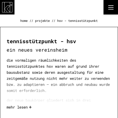
home
//
projekte
//
hsv - tennisstützpunkt
tennisstützpunkt - hsv
ein neues vereinsheim
die vormaligen räumlichkeiten des
tennisstützpunktes hsv waren auf grund ihrer
bausubstanz sowie deren ausgestaltung für eine
zeitgemäße nutzung nicht mehr weiter zu verwenden
bzw. zu adaptieren – ein abbruch und neubau wurde
somit erforderlich.
der neue baukörper gliedert sich in drei
teilbereiche – den südseitigen, mit blech
mehr lesen
verkleiden kubus in massivbauweise