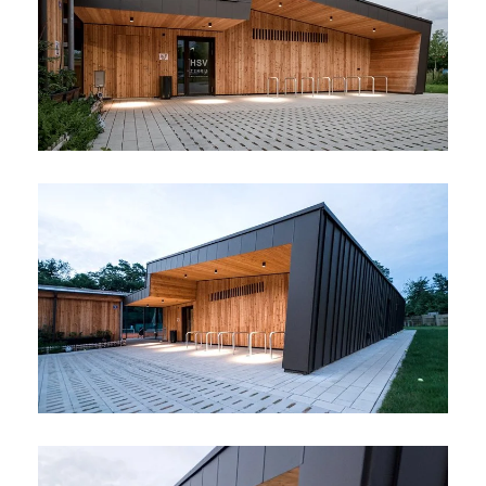
bereich der befestigten flächen sowie eine
extensive begrünung in teilbereichen des daches
helfen niederschlagswässer zu binden.
persönliche angaben
anrede
vorname
nachname