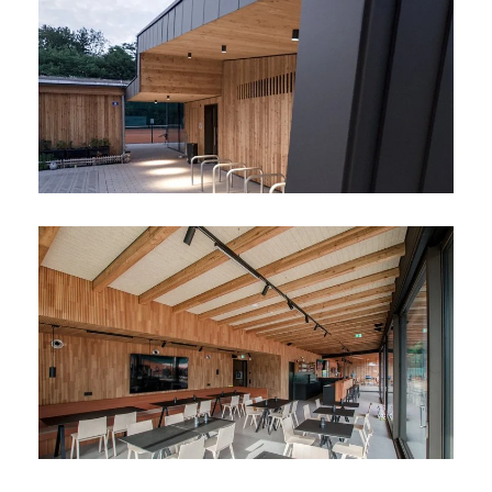
telefonnummer
gewünschte anrufzeit
nachricht
ich willige in die
datenverarbeitung zu
marketingzwecken ein.
der unterfertigte, der die aufklärung laut
link
gelesen
und verstanden hat, stimmt – bezugnehmend auf die
datenverarbeitung, für welche die einwilligung der
betroffenen person gesetzlich vorgeschrieben ist – der
verarbeitung seiner personenbezogenen daten seitens ki-
architekten für die übermittlung von werbe- und
marketingmitteilungen über unsere dienstleistungen,
aktionen/angebote usw., einschließlich des versands von
newslettern, über automatisierte (e-mail, sms usw.) und