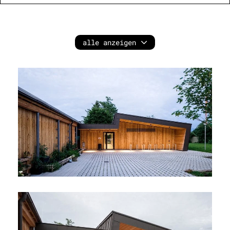
(betonfertigteile) für umkleiden, sanitärbereiche
und technikräume, den mitteltrakt in holzbauweise
mit aufschließung, lager- und
vorbereitungsbereiche und dem nordseitigen
alle anzeigen
flügel, welcher ebenfalls in holzbauweise
ausgeführt wird. bei diesem ist im
konditionierten innenbereich das
gemeinschaftliche tennisstüberl mit sitz-/ und
stehplätzen angeordnet – vorgelagert unter dem
fortlaufenden pultdach ist neben dem
durchgangsbereich eine zu den tennisplätzen
orientierte laube situiert, daneben befinden sich
trainerraum, sandlager und müllraum.
ein vorplatz fasst südwestseitig den
dreigliedrigen baukörper und ermöglicht neben der
fußläufigen erschließung ein zufahren zu den
überdachten fahrradstellplätzen sowie
anlieferungsmöglichkeiten. der baumbestand wurde
durch laubbäume ergänzt – rasengittersteine im